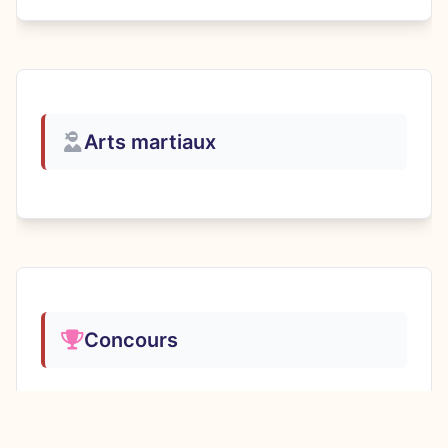
activité qui commence à 15h)
Tirage au sort équitable :
Un tirage
au sort est effectué parmi toutes les
inscriptions réalisées dans les 5
premières minutes. S'il y a assez de
Arts martiaux
places, tous sont acceptés ; sinon,
certains sont placés en liste d'attente
Ordre d'arrivée :
Les inscriptions
après les 5 premières minutes sont
traitées dans l'ordre. Acceptées s'il
reste des places, sinon ajoutées en
liste d'attente
Concours
📋 Liste d'attente
Si une activité est complète, vous
êtes automatiquement placé en liste