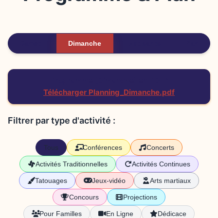
Samedi
Dimanche
Exposants
Plan
Programme (Dimanche) en PDF :
Télécharger Planning_Dimanche.pdf
Filtrer par type d'activité :
Tous
Conférences
Concerts
Activités Traditionnelles
Activités Continues
Tatouages
Jeux-vidéo
Arts martiaux
Concours
Projections
Pour Familles
En Ligne
Dédicace