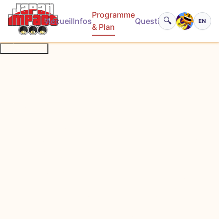
Programme
🔍
Accueil
Infos
Questions
EN
Basculer
& Plan
À propos