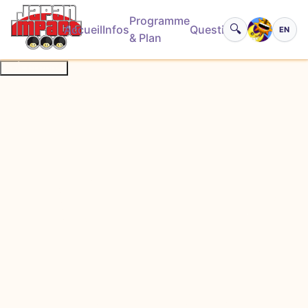
Programme
🔍
Accueil
Infos
Questions
EN
Basculer
& Plan
À propos