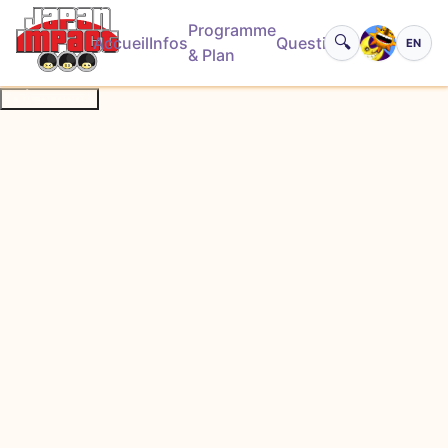
Programme
🔍
Accueil
Infos
Questions
EN
Basculer
& Plan
À propos